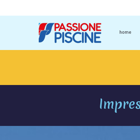
home
Impres