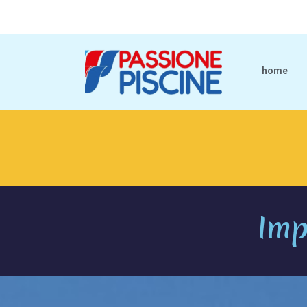
home
Imp