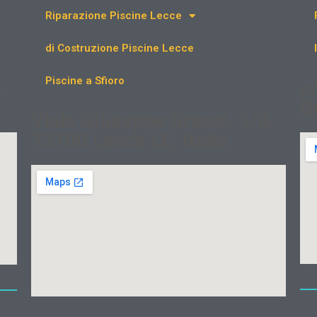
Riparazione Piscine Lecce
di Costruzione Piscine Lecce
Piscine a Sfioro
,
c
B
Viale Giuseppe Grassi, 1/d,
73100 Lecce LE, Italia