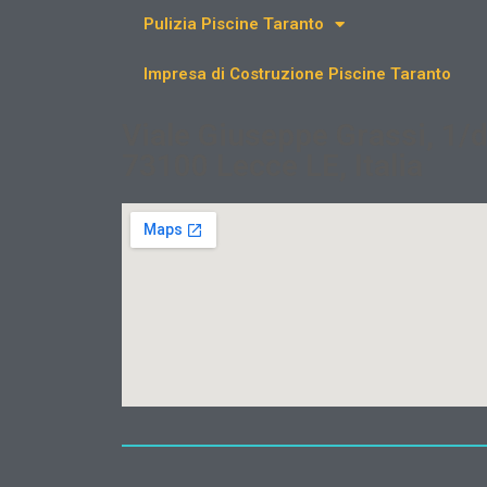
Pulizia Piscine Taranto
Impresa di Costruzione Piscine Taranto
Viale Giuseppe Grassi, 1/d
73100 Lecce LE, Italia